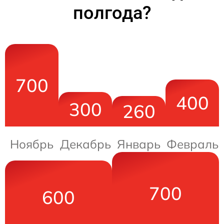
полгода?
700
400
300
260
Ноябрь
Декабрь
Январь
Февраль
700
600