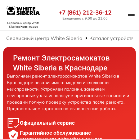
+7 (861) 212-36-12
Ежедневно с 9:00 до 21:00
Сервисный центр White
Siberia
в Краснодаре
Сервисный центр White Siberia
Каталог устройств
Ремонт Электросамокатов
White Siberia в Краснодаре
Выполняем ремонт электросамокатов White Siberia в
Краснодаре независимо от модели и сложности
неисправности. Устраняем поломки, заменяем
неисправные узлы, используем оригинальные запчасти и
проводим полную проверку устройства после ремонта.
Предоставляем гарантию на выполненные работы.
Официальный сервис
Гарантийное обслуживание