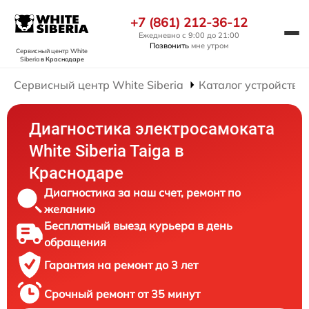
+7 (861) 212-36-12
Ежедневно с 9:00 до 21:00
Позвонить
мне утром
Сервисный центр White
Siberia
в Краснодаре
Сервисный центр White Siberia
Каталог устройств
Диагностика электросамоката
White Siberia Taiga в
Краснодаре
Диагностика за наш счет, ремонт по
желанию
Бесплатный выезд курьера в день
обращения
Гарантия на ремонт до 3 лет
Срочный ремонт от 35 минут