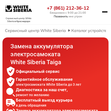
+7 (861) 212-36-12
Ежедневно с 9:00 до 21:00
Позвонить
мне утром
Сервисный центр White
Siberia
в Краснодаре
Сервисный центр White Siberia
Каталог устройств
Замена аккумулятора
электросамоката
White Siberia Taiga
Официальный сервис
Гарантийное обслуживание
электросамоката White Siberia до 3 лет
Диагностика за наш счет,
ремонт по желанию
Бесплатный выезд курьера
в день обращения
Замена аккумулятора электросамоката