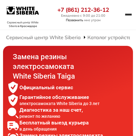
+7 (861) 212-36-12
Ежедневно с 9:00 до 21:00
Позвонить
мне утром
Сервисный центр White
Siberia
в Краснодаре
Сервисный центр White Siberia
Каталог устройств
Замена резины
электросамоката
White Siberia Taiga
Официальный сервис
Гарантийное обслуживание
электросамоката White Siberia до 3 лет
Диагностика за наш счет,
ремонт по желанию
Бесплатный выезд курьера
в день обращения
Замена резины электросамоката