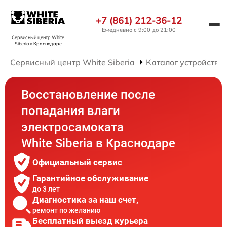
+7 (861) 212-36-12
Ежедневно с 9:00 до 21:00
Сервисный центр White
Siberia
в Краснодаре
Сервисный центр White Siberia
Каталог устройств
Восстановление после
попадания влаги
электросамоката
White Siberia в Краснодаре
Официальный сервис
Гарантийное обслуживание
до 3 лет
Диагностика за наш счет,
ремонт по желанию
Бесплатный выезд курьера