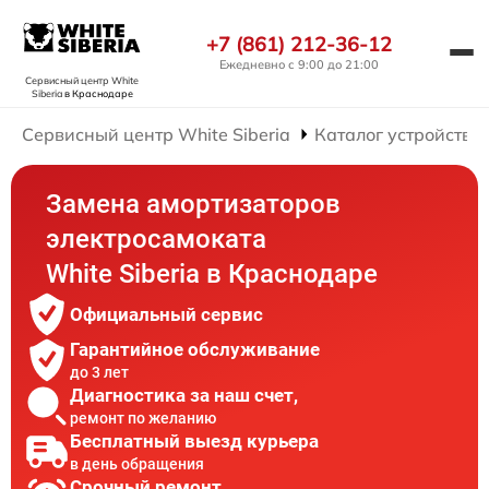
+7 (861) 212-36-12
Ежедневно с 9:00 до 21:00
Сервисный центр White
Siberia
в Краснодаре
Сервисный центр White Siberia
Каталог устройств
Замена амортизаторов
электросамоката
White Siberia в Краснодаре
Официальный сервис
Гарантийное обслуживание
до 3 лет
Диагностика за наш счет,
ремонт по желанию
Бесплатный выезд курьера
в день обращения
Срочный ремонт