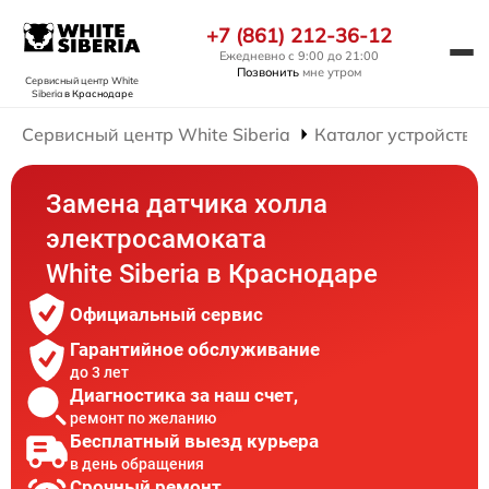
+7 (861) 212-36-12
Ежедневно с 9:00 до 21:00
Позвонить
мне утром
Сервисный центр White
Siberia
в Краснодаре
Сервисный центр White Siberia
Каталог устройств
Замена датчика холла
электросамоката
White Siberia в Краснодаре
Официальный сервис
Гарантийное обслуживание
до 3 лет
Диагностика за наш счет,
ремонт по желанию
Бесплатный выезд курьера
в день обращения
Срочный ремонт